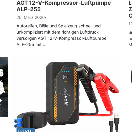
AGT 12-V-Kompressor-Luftpumpe
L
ALP-255
Z
C
26. März 2026
1
Autoreifen, Bälle und Spielzeug schnell und
unkompliziert mit dem richtigen Luftdruck
S
versorgen AGT 12-V-Kompressor-Luftpumpe
a
ALP-255 mit…
M
FREIZEIT