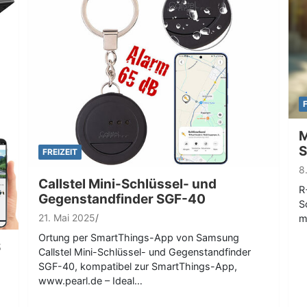
M
S
FREIZEIT
8
Callstel Mini-Schlüssel- und
R
Gegenstandfinder SGF-40
S
21. Mai 2025
m
Ortung per SmartThings-App von Samsung
S
Callstel Mini-Schlüssel- und Gegenstandfinder
SGF-40, kompatibel zur SmartThings-App,
www.pearl.de – Ideal…