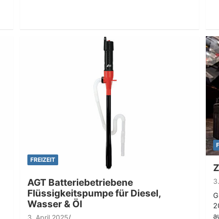
FREIZEIT
Z
AGT Batteriebetriebene
3
Flüssigkeitspumpe für Diesel,
G
Wasser & Öl
2
a
3. April 2025