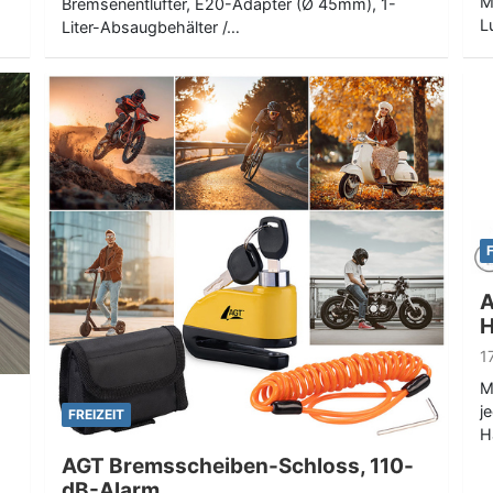
M
Bremsenentlüfter, E20-Adapter (Ø 45mm), 1-
L
Liter-Absaugbehälter /…
A
H
1
M
j
FREIZEIT
H
AGT Bremsscheiben-Schloss, 110-
dB-Alarm