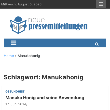
S
Mittwoch, August 5, 2026
k
i
p
t
o
c
Neue-Pressemitteilungen.d
Presseportal, Nachrichten, News, Meldungen, Wirtschaft
o
n
t
e
Home
»
Manukahonig
n
t
Schlagwort:
Manukahonig
GESUNDHEIT
Manuka Honig und seine Anwendung
17. Juni 2014