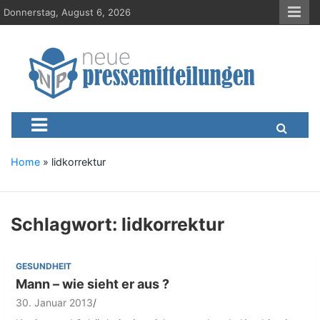
S
Donnerstag, August 6, 2026
k
i
p
t
o
c
Neue-Pressemitteilungen.d
Presseportal, Nachrichten, News, Meldungen, Wirtschaft
o
n
t
e
Home
»
lidkorrektur
n
t
Schlagwort:
lidkorrektur
GESUNDHEIT
Mann – wie sieht er aus ?
30. Januar 2013