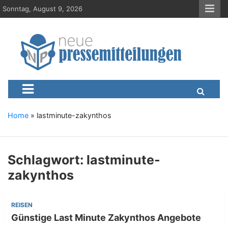
S
Sonntag, August 9, 2026
k
i
p
t
o
c
Neue-Pressemitteilungen.d
Presseportal, Nachrichten, News, Meldungen, Wirtschaft
o
n
t
e
Home
»
lastminute-zakynthos
n
t
Schlagwort:
lastminute-
zakynthos
REISEN
Günstige Last Minute Zakynthos Angebote