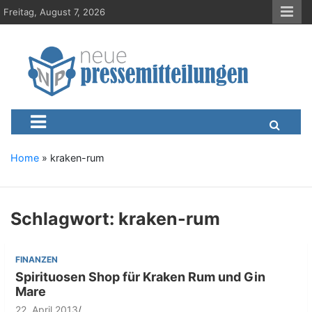
S
Freitag, August 7, 2026
k
i
p
t
o
c
Neue-Pressemitteilungen.d
Presseportal, Nachrichten, News, Meldungen, Wirtschaft
o
n
t
e
Home
»
kraken-rum
n
t
Schlagwort:
kraken-rum
FINANZEN
Spirituosen Shop für Kraken Rum und Gin
Mare
22. April 2013