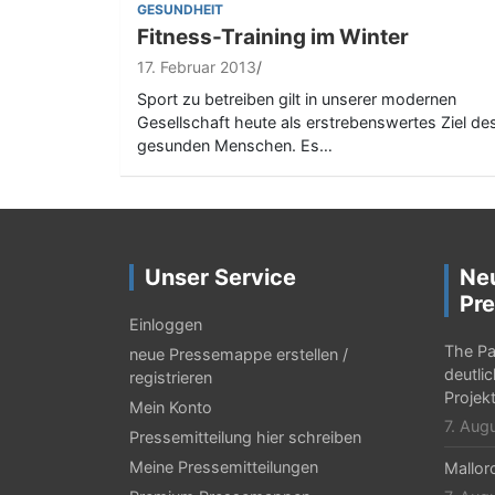
GESUNDHEIT
Fitness-Training im Winter
17. Februar 2013
Sport zu betreiben gilt in unserer modernen
Gesellschaft heute als erstrebenswertes Ziel de
gesunden Menschen. Es…
Unser Service
Ne
Pre
Einloggen
The Pa
neue Pressemappe erstellen /
deutlic
registrieren
Projek
Mein Konto
7. Aug
Pressemitteilung hier schreiben
Meine Pressemitteilungen
Mallor