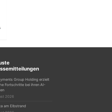
s
uste
ssemitteilungen
yments Group Holding erzielt
he Fortschritte bei ihren AI-
ten
ust 2026
ca am Elbstrand