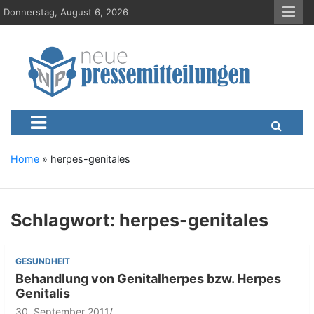
S
Donnerstag, August 6, 2026
k
i
p
t
o
c
Neue-Pressemitteilungen.d
Presseportal, Nachrichten, News, Meldungen, Wirtschaft
o
n
t
e
Home
»
herpes-genitales
n
t
Schlagwort:
herpes-genitales
GESUNDHEIT
Behandlung von Genitalherpes bzw. Herpes
Genitalis
30. September 2011