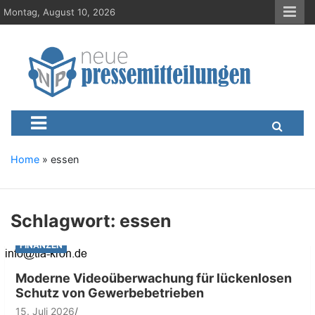
S
Montag, August 10, 2026
k
i
p
t
o
c
Neue-Pressemitteilungen.d
Presseportal, Nachrichten, News, Meldungen, Wirtschaft
o
n
t
e
Home
»
essen
n
t
Schlagwort:
essen
FINANZEN
Moderne Videoüberwachung für lückenlosen
Schutz von Gewerbebetrieben
15. Juli 2026