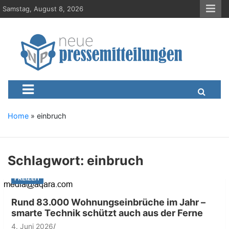
S
Samstag, August 8, 2026
k
i
p
t
o
c
Neue-Pressemitteilungen.d
Presseportal, Nachrichten, News, Meldungen, Wirtschaft
o
n
t
e
Home
»
einbruch
n
t
Schlagwort:
einbruch
FREIZEIT
Rund 83.000 Wohnungseinbrüche im Jahr –
smarte Technik schützt auch aus der Ferne
4. Juni 2026