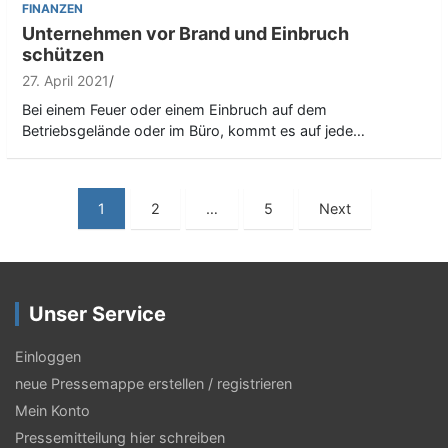
FINANZEN
Unternehmen vor Brand und Einbruch
schützen
27. April 2021
Bei einem Feuer oder einem Einbruch auf dem
Betriebsgelände oder im Büro, kommt es auf jede…
S
1
2
…
5
Next
e
i
t
Unser Service
e
Einloggen
n
neue Pressemappe erstellen / registrieren
n
Mein Konto
u
Pressemitteilung hier schreiben