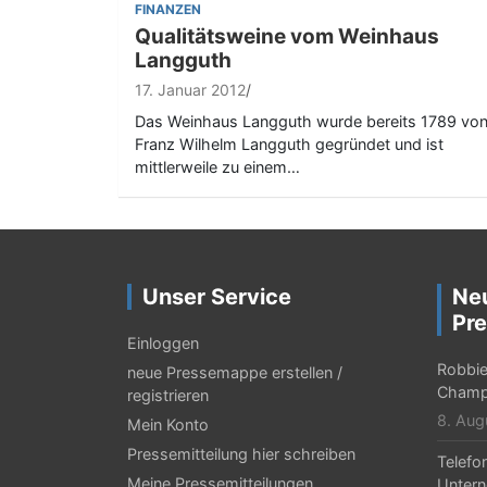
FINANZEN
Qualitätsweine vom Weinhaus
Langguth
17. Januar 2012
Das Weinhaus Langguth wurde bereits 1789 vo
Franz Wilhelm Langguth gegründet und ist
mittlerweile zu einem…
Unser Service
Ne
Pre
Einloggen
Robbie 
neue Pressemappe erstellen /
Champ
registrieren
8. Aug
Mein Konto
Pressemitteilung hier schreiben
Telefo
Meine Pressemitteilungen
Untern