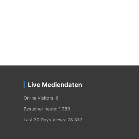
Live Mediendaten
Online Visitors:
6
Besucher heute:
1.388
Last 30 Days Views:
78.337