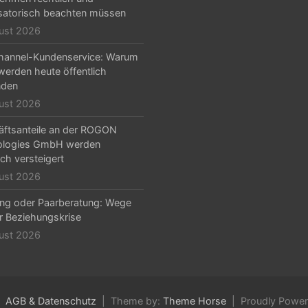
satorisch beachten müssen
ust 2026
hannel-Kundenservice: Warum
erden heute öffentlich
nden
ust 2026
ftsanteile an der ROGON
ologies GmbH werden
ich versteigert
ust 2026
ng oder Paarberatung: Wege
r Beziehungskrise
ust 2026
AGB & Datenschutz
Theme by:
Theme Horse
Proudly Powe