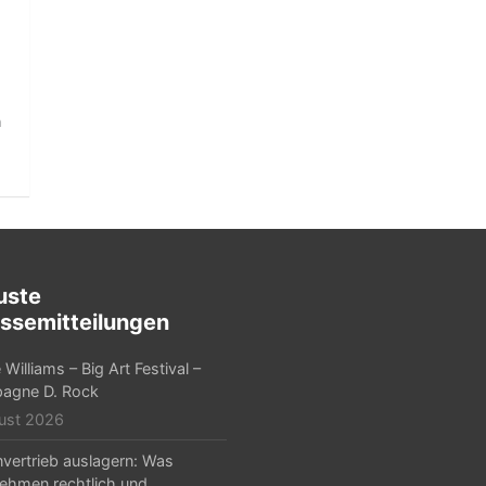
n
uste
ssemitteilungen
Williams – Big Art Festival –
agne D. Rock
ust 2026
nvertrieb auslagern: Was
ehmen rechtlich und