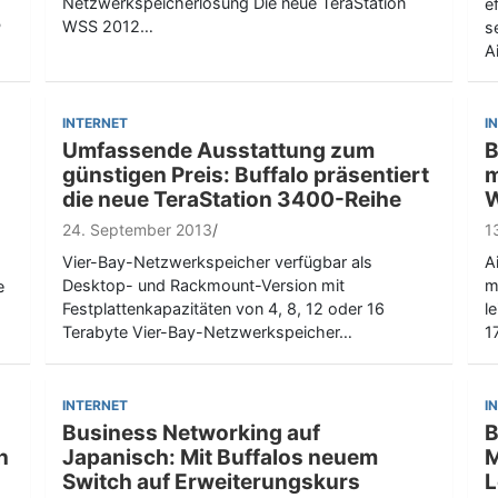
Netzwerkspeicherlösung Die neue TeraStation
e
WSS 2012…
P
s
A
INTERNET
I
Umfassende Ausstattung zum
B
günstigen Preis: Buffalo präsentiert
m
die neue TeraStation 3400-Reihe
W
24. September 2013
1
Vier-Bay-Netzwerkspeicher verfügbar als
A
Desktop- und Rackmount-Version mit
m
e
Festplattenkapazitäten von 4, 8, 12 oder 16
l
Terabyte Vier-Bay-Netzwerkspeicher…
1
INTERNET
I
Business Networking auf
B
n
Japanisch: Mit Buffalos neuem
M
Switch auf Erweiterungskurs
L