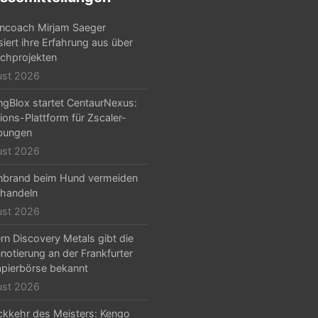
ncoach Mirjam Saeger
isiert ihre Erfahrung aus über
chprojekten
ust 2026
ngBlox startet CentaurNexus:
ions-Plattform für Zscaler-
ungen
ust 2026
nbrand beim Hund vermeiden
handeln
ust 2026
rn Discovery Metals gibt die
notierung an der Frankfurter
pierbörse bekannt
ust 2026
ckkehr des Meisters: Kengo