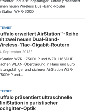
ffizienter und leistungsfähiger Buffalo präsentiert
einen neuen Wireless Dual-Band-Router
irStation WHR-600D…
NTERNET
uffalo erweitert AirStation™-Reihe
it zwei neuen Dual-Band-
ireless-11ac-Gigabit-Routern
3. September 2013
irStation WZR-1750DHP und WZR-1166DHP
achen WLAN-Übertragung in Haus und Büro
eistungsfähiger und sicherer AirStation WZR-
750DHP und…
NTERNET
uffalo präsentiert ultraschnelle
iniStation in puristischer
ochgitter-Optik