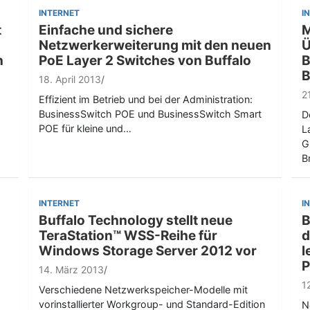
INTERNET
I
t
Einfache und sichere
M
Netzwerkerweiterung mit den neuen
Ü
n
PoE Layer 2 Switches von Buffalo
B
B
18. April 2013
2
Effizient im Betrieb und bei der Administration:
BusinessSwitch POE und BusinessSwitch Smart
D
POE für kleine und…
L
G
B
INTERNET
I
Buffalo Technology stellt neue
B
TeraStation™ WSS-Reihe für
d
Windows Storage Server 2012 vor
l
P
14. März 2013
1
Verschiedene Netzwerkspeicher-Modelle mit
vorinstallierter Workgroup- und Standard-Edition
N