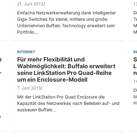
21. Juni 2013
1
Einfache Netzwerkerweiterung dank intelligenter
D
Giga-Switches für kleine, mittlere und große
T
Unternehmen Buffalo Technology erweitert sein
M
Portfolio…
M
INTERNET
I
m
Für mehr Flexibilität und
S
Wahlmöglichkeit: Buffalo erweitert
L
-
seine LinkStation Pro Quad-Reihe
n
um ein Enclosure-Modell
1
7. Juni 2013
D
b
Mit der LinkStation Pro Quad Enclosure die
H
Kapazität des Netzwerkes nach Belieben auf- und
ausbauen Buffalo…
e