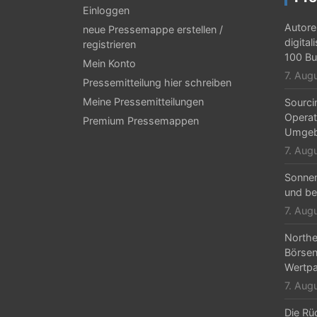
Einloggen
Autore
neue Pressemappe erstellen /
digital
registrieren
100 Bu
Mein Konto
7. Aug
Pressemitteilung hier schreiben
Meine Pressemitteilungen
Sourci
Operat
Premium Pressemappen
Umgeb
7. Aug
Sonne
und be
7. Aug
Northe
Börsen
Wertpa
7. Aug
Die Rü