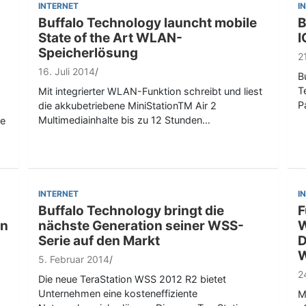
INTERNET
I
Buffalo Technology launcht mobile
B
State of the Art WLAN-
I
Speicherlösung
2
16. Juli 2014
B
T
Mit integrierter WLAN-Funktion schreibt und liest
P
die akkubetriebene MiniStationTM Air 2
Multimediainhalte bis zu 12 Stunden…
re
INTERNET
I
Buffalo Technology bringt die
F
rn
nächste Generation seiner WSS-
W
Serie auf den Markt
D
W
5. Februar 2014
2
Die neue TeraStation WSS 2012 R2 bietet
Unternehmen eine kosteneffiziente
M