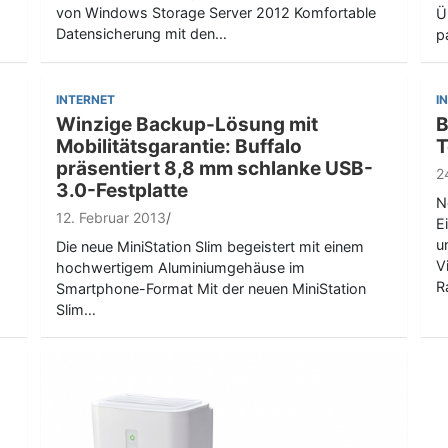
von Windows Storage Server 2012 Komfortable
Ü
Datensicherung mit den…
p
INTERNET
I
Winzige Backup-Lösung mit
B
Mobilitätsgarantie: Buffalo
T
präsentiert 8,8 mm schlanke USB-
2
3.0-Festplatte
N
12. Februar 2013
E
u
Die neue MiniStation Slim begeistert mit einem
V
hochwertigem Aluminiumgehäuse im
R
Smartphone-Format Mit der neuen MiniStation
Slim…