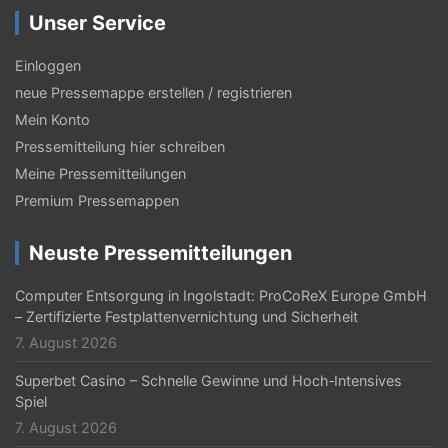
t
Unser Service
e
Einloggen
n
neue Pressemappe erstellen / registrieren
n
Mein Konto
u
Pressemitteilung hier schreiben
Meine Pressemitteilungen
m
Premium Pressemappen
m
e
Neuste Pressemitteilungen
r
Computer Entsorgung in Ingolstadt: ProCoReX Europe GmbH
i
– Zertifizierte Festplattenvernichtung und Sicherheit
7. August 2026
e
r
Superbet Casino – Schnelle Gewinne und Hoch‑Intensives
Spiel
u
7. August 2026