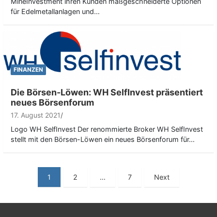
MineInvestment ihren Kunden maßgeschneiderte Optionen
für Edelmetallanlagen und…
FINANZEN
Die Börsen-Löwen: WH SelfInvest präsentiert
neues Börsenforum
17. August 2021
Logo WH SelfInvest Der renommierte Broker WH SelfInvest
stellt mit den Börsen-Löwen ein neues Börsenforum für…
S
1
2
…
7
Next
e
i