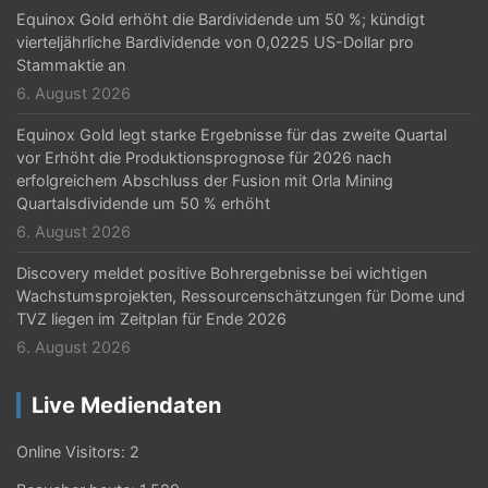
n
Equinox Gold erhöht die Bardividende um 50 %; kündigt
g
vierteljährliche Bardividende von 0,0225 US-Dollar pro
Stammaktie an
d
6. August 2026
e
Equinox Gold legt starke Ergebnisse für das zweite Quartal
r
vor Erhöht die Produktionsprognose für 2026 nach
erfolgreichem Abschluss der Fusion mit Orla Mining
B
Quartalsdividende um 50 % erhöht
e
6. August 2026
i
Discovery meldet positive Bohrergebnisse bei wichtigen
Wachstumsprojekten, Ressourcenschätzungen für Dome und
t
TVZ liegen im Zeitplan für Ende 2026
r
6. August 2026
ä
Live Mediendaten
g
e
Online Visitors:
2