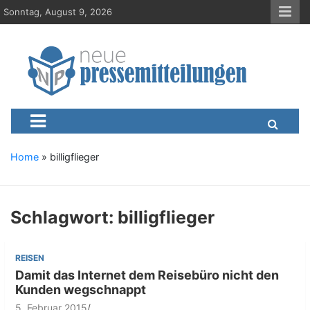
S
Sonntag, August 9, 2026
k
i
p
t
o
c
Neue-Pressemitteilungen.d
Presseportal, Nachrichten, News, Meldungen, Wirtschaft
o
n
t
e
Home
»
billigflieger
n
t
Schlagwort:
billigflieger
REISEN
Damit das Internet dem Reisebüro nicht den
Kunden wegschnappt
5. Februar 2015