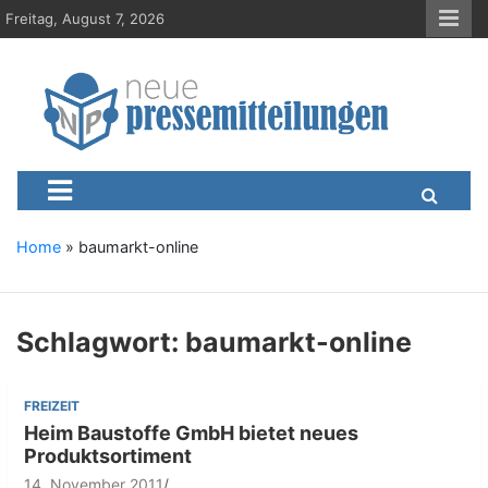
S
Freitag, August 7, 2026
k
i
p
t
o
c
Neue-Pressemitteilungen.d
Presseportal, Nachrichten, News, Meldungen, Wirtschaft
o
n
t
e
Home
»
baumarkt-online
n
t
Schlagwort:
baumarkt-online
FREIZEIT
Heim Baustoffe GmbH bietet neues
Produktsortiment
14. November 2011