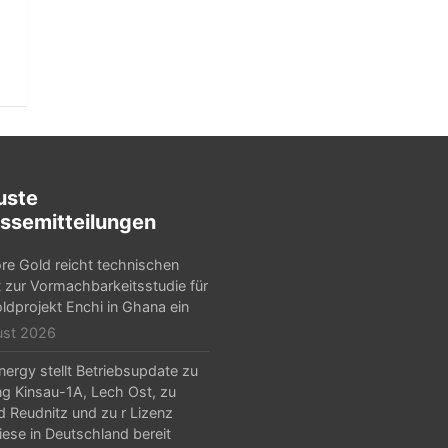
uste
ssemitteilungen
e Gold reicht technischen
t zur Vormachbarkeitsstudie für
ldprojekt Enchi in Ghana ein
ust 2026
ergy stellt Betriebsupdate zu
g Kinsau-1A, Lech Ost, zu
d Reudnitz und zu r Lizenz
iese in Deutschland bereit