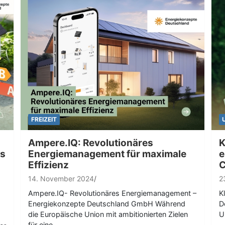
FREIZEIT
Ampere.IQ: Revolutionäres
K
es
Energiemanagement für maximale
e
Effizienz
C
14. November 2024
2
Ampere.IQ- Revolutionäres Energiemanagement –
K
Energiekonzepte Deutschland GmbH Während
D
die Europäische Union mit ambitionierten Zielen
U
für eine…