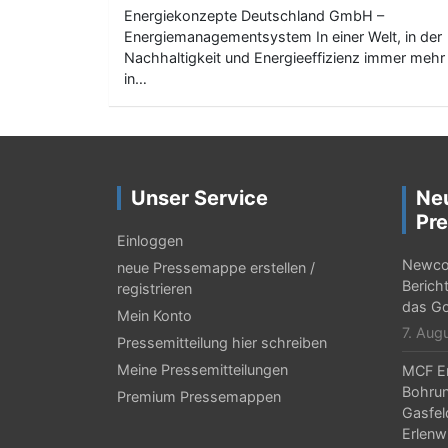
Energiekonzepte Deutschland GmbH –
Energiemanagementsystem In einer Welt, in der
Nachhaltigkeit und Energieeffizienz immer mehr
in…
Unser Service
Ne
Pre
Einloggen
Newcor
neue Pressemappe erstellen /
Berich
registrieren
das Go
Mein Konto
7. Aug
Pressemitteilung hier schreiben
Meine Pressemitteilungen
MCF En
Bohrun
Premium Pressemappen
Gasfel
Erlenw