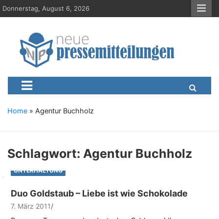
S
Donnerstag, August 6, 2026
k
i
p
t
o
c
Neue-Pressemitteilungen.d
Presseportal, Nachrichten, News, Meldungen, Wirtschaft
o
n
t
e
Home
»
Agentur Buchholz
n
t
Schlagwort:
Agentur Buchholz
UNTERHALTUNG
Duo Goldstaub – Liebe ist wie Schokolade
7. März 2011